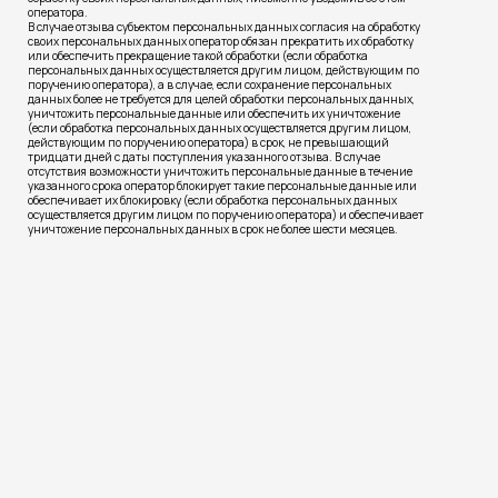
оператора.
В случае отзыва субъектом персональных данных согласия на обработку
своих персональных данных оператор обязан прекратить их обработку
или обеспечить прекращение такой обработки (если обработка
персональных данных осуществляется другим лицом, действующим по
поручению оператора), а в случае, если сохранение персональных
данных более не требуется для целей обработки персональных данных,
уничтожить персональные данные или обеспечить их уничтожение
(если обработка персональных данных осуществляется другим лицом,
действующим по поручению оператора) в срок, не превышающий
тридцати дней с даты поступления указанного отзыва. В случае
отсутствия возможности уничтожить персональные данные в течение
указанного срока оператор блокирует такие персональные данные или
обеспечивает их блокировку (если обработка персональных данных
осуществляется другим лицом по поручению оператора) и обеспечивает
уничтожение персональных данных в срок не более шести месяцев.