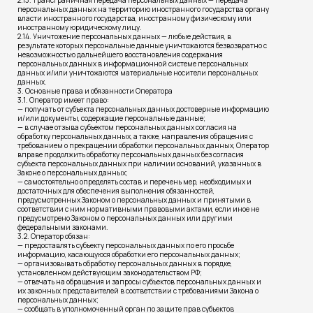
2.13. Трансграничная передача персональных данных — передача
персональных данных на территорию иностранного государства органу
власти иностранного государства, иностранному физическому или
иностранному юридическому лицу.
2.14. Уничтожение персональных данных — любые действия, в
результате которых персональные данные уничтожаются безвозвратно с
невозможностью дальнейшего восстановления содержания
персональных данных в информационной системе персональных
данных и/или уничтожаются материальные носители персональных
данных.
3. Основные права и обязанности Оператора
3.1. Оператор имеет право:
— получать от субъекта персональных данных достоверные информацию
и/или документы, содержащие персональные данные;
— в случае отзыва субъектом персональных данных согласия на
обработку персональных данных, а также, направления обращения с
требованием о прекращении обработки персональных данных, Оператор
вправе продолжить обработку персональных данных без согласия
субъекта персональных данных при наличии оснований, указанных в
Законе о персональных данных;
— самостоятельно определять состав и перечень мер, необходимых и
достаточных для обеспечения выполнения обязанностей,
предусмотренных Законом о персональных данных и принятыми в
соответствии с ним нормативными правовыми актами, если иное не
предусмотрено Законом о персональных данных или другими
федеральными законами.
3.2. Оператор обязан:
— предоставлять субъекту персональных данных по его просьбе
информацию, касающуюся обработки его персональных данных;
— организовывать обработку персональных данных в порядке,
установленном действующим законодательством РФ;
— отвечать на обращения и запросы субъектов персональных данных и
их законных представителей в соответствии с требованиями Закона о
персональных данных;
— сообщать в уполномоченный орган по защите прав субъектов