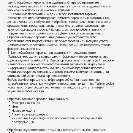
целям обработки персональных данных. Оператор принимает
необходимые меры и/или обеспечивает их принятие по удалению или
уточнению неполных или неточных данных.
5.7. Хранение персональных данных осуществляется в форме,
позволяющей идентифицировать субъекта персональных данных, не
дольше, чем этого требуют цели обработки персональных данных, если
срок хранения персональных данных не установлен федеральным
законом, договором, стороной которого, выгодоприобретателем или
поручителем по которому является субъект персональных данных.
Обрабатываемые персональные данные уничтожаются либо
обезличиваются по достижении целей обработки или в случае утраты
необходимости в достижении этих целей, если иное не предусмотрено
федеральным законом.
6. Цели обработки персональных данных — предоставление
Пользователю доступа к сервисам, информации и/или материалам,
содержащимся на веб-сайте. Оператор использует на сайте файлы cookie
и аналогичные технологии отслеживания активности и хранения
информации (Яндекс.Метрика). Файлы cookie представляют собой
технические файлы с данными, которые могут включать анонимный
уникальный идентификатор пользователя.
Файлы cookie отправляются в браузер с веб-сайта и хранятся на
устройстве пользователя — субъекта персональных данных. Файлы cookie
используются для сбора и отслеживания информации, а также для
улучшения работы сайта.
Обрабатываемые персональные данные:
Электронная почта;
Имя;
Номер телефона;
Аккаунт в мессенджерах;
Уникальный идентификатор пользователя, используемый на
платформе (ID).
Обработка осуществляется автоматически/с участием пользователя: