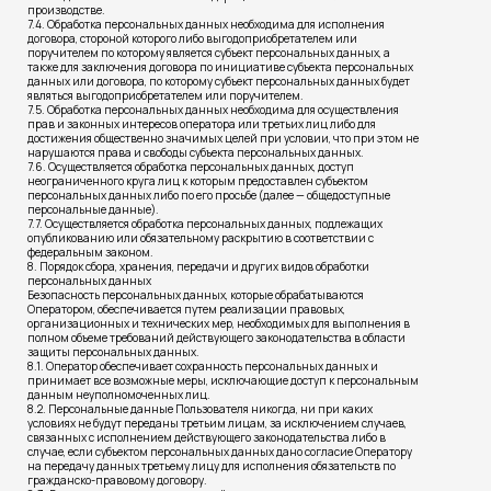
производстве.
7.4. Обработка персональных данных необходима для исполнения
договора, стороной которого либо выгодоприобретателем или
поручителем по которому является субъект персональных данных, а
также для заключения договора по инициативе субъекта персональных
данных или договора, по которому субъект персональных данных будет
являться выгодоприобретателем или поручителем.
7.5. Обработка персональных данных необходима для осуществления
прав и законных интересов оператора или третьих лиц либо для
достижения общественно значимых целей при условии, что при этом не
нарушаются права и свободы субъекта персональных данных.
7.6. Осуществляется обработка персональных данных, доступ
неограниченного круга лиц к которым предоставлен субъектом
персональных данных либо по его просьбе (далее — общедоступные
персональные данные).
7.7. Осуществляется обработка персональных данных, подлежащих
опубликованию или обязательному раскрытию в соответствии с
федеральным законом.
8. Порядок сбора, хранения, передачи и других видов обработки
персональных данных
Безопасность персональных данных, которые обрабатываются
Оператором, обеспечивается путем реализации правовых,
организационных и технических мер, необходимых для выполнения в
полном объеме требований действующего законодательства в области
защиты персональных данных.
8.1. Оператор обеспечивает сохранность персональных данных и
принимает все возможные меры, исключающие доступ к персональным
данным неуполномоченных лиц.
8.2. Персональные данные Пользователя никогда, ни при каких
условиях не будут переданы третьим лицам, за исключением случаев,
связанных с исполнением действующего законодательства либо в
случае, если субъектом персональных данных дано согласие Оператору
на передачу данных третьему лицу для исполнения обязательств по
гражданско-правовому договору.