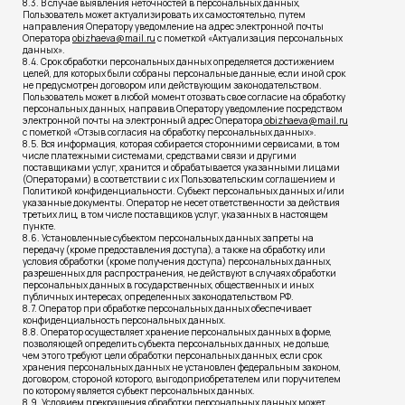
8.3. В случае выявления неточностей в персональных данных,
Пользователь может актуализировать их самостоятельно, путем
направления Оператору уведомление на адрес электронной почты
Оператора
obizhaeva@mail.ru
с пометкой «Актуализация персональных
данных».
8.4. Срок обработки персональных данных определяется достижением
целей, для которых были собраны персональные данные, если иной срок
не предусмотрен договором или действующим законодательством.
Пользователь может в любой момент отозвать свое согласие на обработку
персональных данных, направив Оператору уведомление посредством
электронной почты на электронный адрес Оператора
obizhaeva@mail.ru
с пометкой «Отзыв согласия на обработку персональных данных».
8.5. Вся информация, которая собирается сторонними сервисами, в том
числе платежными системами, средствами связи и другими
поставщиками услуг, хранится и обрабатывается указанными лицами
(Операторами) в соответствии с их Пользовательским соглашением и
Политикой конфиденциальности. Субъект персональных данных и/или
указанные документы. Оператор не несет ответственности за действия
третьих лиц, в том числе поставщиков услуг, указанных в настоящем
пункте.
8.6. Установленные субъектом персональных данных запреты на
передачу (кроме предоставления доступа), а также на обработку или
условия обработки (кроме получения доступа) персональных данных,
разрешенных для распространения, не действуют в случаях обработки
персональных данных в государственных, общественных и иных
публичных интересах, определенных законодательством РФ.
8.7. Оператор при обработке персональных данных обеспечивает
конфиденциальность персональных данных.
8.8. Оператор осуществляет хранение персональных данных в форме,
позволяющей определить субъекта персональных данных, не дольше,
чем этого требуют цели обработки персональных данных, если срок
хранения персональных данных не установлен федеральным законом,
договором, стороной которого, выгодоприобретателем или поручителем
по которому является субъект персональных данных.
8.9. Условием прекращения обработки персональных данных может