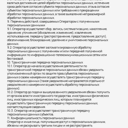
являться достижение целей обработки персональных данных, истечение
срока действия согласия субъекта персональных данных, отзыв согласия
субъектом персональных данных или требование о прекращении
обработки персональных данных, а также выявление неправомерной
обработки персональных данных.
9. Перечень действий, совершаемых Оператором с полученными
персональными данными
9.1. Оператор осуществляет сбор, запись, систематизацию, накопление,
хранение, уточнение (обновление, изменение), извлечение,
использование, передачу (распространение, предоставление, доступ),
обезличивание, блокирование, удаление и уничтожение персональных
данных.
9.2. Оператор осуществляет автоматизированную обработку
персональных данных с получением и/или передачей полученной
информации по информационно-телекоммуникационным сетям или
без таковой.
10. Трансграничная передача персональных данных
10.1. Оператор до начала осуществления деятельности по
трансграничной передаче персональных данных обязан уведомить
уполномоченный орган по защите прав субъектов персональных
данных о своем намерении осуществлять трансграничную передачу
персональных данных (такое уведомление направляется отдельно от
уведомления о намерении осуществлять обработку персональных
данных).
10.2. Оператор до подачи вышеуказанного уведомления обязан получить
от органов власти иностранного государства, иностранных физических
лиц, иностранных юридических лиц, которым планируется
осуществлять трансграничную передачу персональных данных,
соответствующие сведения.
10.3. Оператор не осуществляет трансграничную передачу
персональных данных субъектов.
11. Конфиденциальность персональных данных
Оператор и иные лица, получившие доступ к персональным данным,
обязаны не раскрывать третьим лицам и не распространять