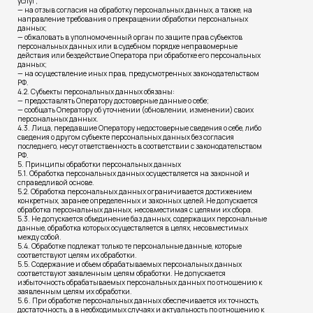
услуг;
— на отзыв согласия на обработку персональных данных, а также, на
направление требования о прекращении обработки персональных
данных;
— обжаловать в уполномоченный орган по защите прав субъектов
персональных данных или в судебном порядке неправомерные
действия или бездействие Оператора при обработке его персональных
данных;
— на осуществление иных прав, предусмотренных законодательством
РФ.
4.2. Субъекты персональных данных обязаны:
— предоставлять Оператору достоверные данные о себе;
— сообщать Оператору об уточнении (обновлении, изменении) своих
персональных данных.
4.3. Лица, передавшие Оператору недостоверные сведения о себе, либо
сведения о другом субъекте персональных данных без согласия
последнего, несут ответственность в соответствии с законодательством
РФ.
5. Принципы обработки персональных данных
5.1. Обработка персональных данных осуществляется на законной и
справедливой основе.
5.2. Обработка персональных данных ограничивается достижением
конкретных, заранее определенных и законных целей.Не допускается
обработка персональных данных, несовместимая с целями их сбора.
5.3. Не допускается объединение баз данных, содержащих персональные
данные, обработка которых осуществляется в целях, несовместимых
между собой.
5.4. Обработке подлежат только те персональные данные, которые
соответствуют целям их обработки.
5.5. Содержание и объем обрабатываемых персональных данных
соответствуют заявленным целям обработки. Не допускается
избыточность обрабатываемых персональных данных по отношению к
заявленным целям их обработки.
5.6. При обработке персональных данных обеспечивается их точность,
достаточность, а в необходимых случаях и актуальность по отношению к