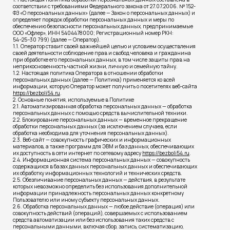
соответствии с требованиями Федерального закона от 27.07.2006. № 152-
ФЗ «О персональных данных» (далее — Закон о персональных данных) и
определяет порядок обработки персональных данных и меры по
обеспечению безопасности персональных данных, предпринимаемые
ООО «Офлер», ИНН 5404478000; Регистрационный номер РКН:
54−25−30 799) (далее — Оператор).
1.1. Оператор ставит своей важнейшей целью и условием осуществления
своей деятельности соблюдение прав и свобод человека и гражданина
при обработке его персональных данных, в том числе защиты прав на
неприкосновенность частной жизни, личную и семейную тайну.
1.2. Настоящая политика Оператора в отношении обработки
персональных данных (далее — Политика) применяется ко всей
информации, которую Оператор может получить о посетителях веб-сайта
https://bezboli54.ru
.
2. Основные понятия, используемые в Политике
2.1. Автоматизированная обработка персональных данных — обработка
персональных данных с помощью средств вычислительной техники.
2.2. Блокирование персональных данных — временное прекращение
обработки персональных данных (за исключением случаев, если
обработка необходима для уточнения персональных данных).
2.3. Веб-сайт — совокупность графических и информационных
материалов, а также программ для ЭВМ и баз данных, обеспечивающих
их доступность в сети интернет по сетевому адресу
https://bezboli54.ru
.
2.4. Информационная система персональных данных — совокупность
содержащихся в базах данных персональных данных и обеспечивающих
их обработку информационных технологий и технических средств.
2.5. Обезличивание персональных данных — действия, в результате
которых невозможно определить без использования дополнительной
информации принадлежность персональных данных конкретному
Пользователю или иному субъекту персональных данных.
2.6. Обработка персональных данных — любое действие (операция) или
совокупность действий (операций), совершаемых с использованием
средств автоматизации или без использования таких средств с
персональными данными, включая сбор, запись, систематизацию,