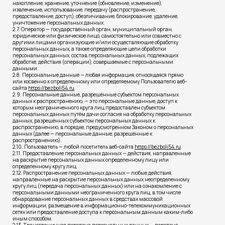
накопление, хранение, уточнение (обновление, изменение),
извлечение, использование, передачу (распространение,
предоставление, доступ), обезличивание, блокирование, удаление,
уничтожение персональных данных.
2.7. Оператор — государственный орган, муниципальный орган,
юридическое или физическое лицо, самостоятельно или совместно с
другими лицами организующие и/или осуществляющие обработку
персональных данных, а также определяющие цели обработки
персональных данных, состав персональных данных, подлежащих
обработке, действия (операции), совершаемые с персональными
данными.
2.8. Персональные данные — любая информация, относящаяся прямо
или косвенно к определенному или определяемому Пользователю веб-
сайта
https://bezboli54.ru
.
2.9. Персональные данные, разрешённые субъектом персональных
данных к распространению, — это персональные данные, доступ к
которым неограниченного круга лиц предоставлен субъектом
персональных данных путём дачи согласия на обработку персональных
данных, разрешённых субъектом персональных данных к
распространению, в порядке, предусмотренном Законом о персональных
данных (далее — персональные данные, разрешённые к
распространению).
2.10. Пользователь — любой посетитель веб-сайта
https://bezboli54.ru
.
2.11. Предоставление персональных данных — действия, направленные
на раскрытие персональных данных определенному лицу или
определенному кругу лиц.
2.12. Распространение персональных данных — любые действия,
направленные на раскрытие персональных данных неопределенному
кругу лиц (передача персональных данных) или на ознакомление с
персональными данными неограниченного круга лиц, в том числе
обнародование персональных данных в средствах массовой
информации, размещение в информационно-телекоммуникационных
сетях или предоставление доступа к персональным данным каким-либо
иным способом.