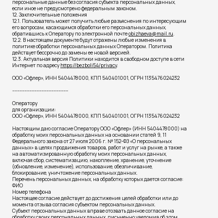
персональные данные без согласия субъекта персональных данных,
если иное не предусмотрено федеральным законом.
12. Заключительные положения
12.1. Пользователь может получить любые разъяснения по интересующим
его вопросам, касающимся обработки его персональных данных,
обратившись к Оператору по электронной почте
obizhaeva@mail.ru
.
12.2. В настоящем документе будут отражены любые изменения в
политике обработки персональных данных Оператором. Политика
действует бессрочно до замены ее новой версией.
12.3. Актуальная версия Политики находится в свободном доступе в сети
Интернет по адресу
https://bezboli54/privacy
.
ООО «Офлер», ИНН 5404478000, КПП 540401001, ОГРН 1135476024232
----------------------------------------------
Оператору
для организации:
ООО «Офлер», ИНН 5404478000, КПП 540401001, ОГРН 1135476024232
Настоящим даю согласие Оператору ООО «Офлер» (ИНН 5404478000) на
обработку моих персональных данных на основании статей 9, 11
Федерального закона от 27 июля 2006 г. № 152-ФЗ «О персональных
данных» в целях продвижения товаров, работ и услуг на рынке, а также
на автоматизированную обработку моих персональных данных,
включая сбор, систематизацию, накопление, хранение, уточнение
(обновление, изменение), использование, обезличивание,
блокирование, уничтожение персональных данных.
Перечень персональных данных, на обработку которых дается согласие:
ФИО
Номер телефона
Настоящее согласие действует до достижения целей обработки или до
момента отзыва согласия субъектом персональных данных.
Субъект персональных данных вправе отозвать данное согласие на
обработку своих персональных данных, письменно уведомив об этом