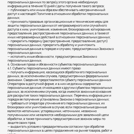
персональных данных по запросу этого органа необходимую
информацию в течение 10 дней с даты получения такого запроса;
— публиковать или иным образом обеспечивать неограниченный
доступ к настоящей Политике в отношении обработки персональных
данных;
— принимать правовые, организационные и технические меры для
защиты персональных данных от неправомерного или случайного
доступа к ним, уничтожения, изменения, блокирования, копирования,
предоставления, распространения персональных данных, а также от
иных неправомерных действий в отношении персональных данных;
— прекратить передачу (распространение, предоставление, доступ)
персональных данных, прекратить обработку и уничтожить
персональные данные в порядке и случаях, предусмотренных Законом о
персональных данных;
— исполнять иные обязанности, предусмотренные Законом о
персональных данных.
4. Основные права и обязанности субъектов персональных данных
4.1. Субъекты персональных данных имеют право:
— получать информацию, касающуюся обработки его персональных
данных, за исключением случаев, предусмотренных федеральными
законами. Сведения предоставляются субъекту персональных данных
Оператором в доступной форме, и в них не должны содержаться
персональные данные, относящиеся к другим субъектам персональных
данных, за исключением случаев, когда имеются законные основания
для раскрытия таких персональных данных. Перечень информации и
порядок ее получения установлены Законом о персональных данных;
— требовать от оператора уточнения его персональных данных, их
блокировки или уничтожения в случае, если персональные данные
являются неполными, устаревшими, неточными, незаконно
полученными или не являются необходимыми для заявленной цели
обработки, а также принимать предусмотренные законом меры по
защите своих прав;
— выдвигать условие о предварительном согласии при обработке
персональных данных в целях продвижения на рынке товаров, работ и