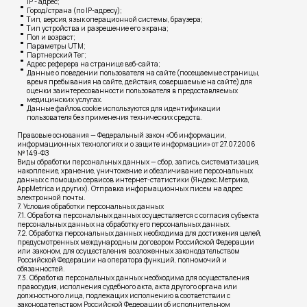
IP - адрес;
Город/страна (по IP-адресу);
Тип, версия, язык операционной системы, браузера;
Тип устройства и разрешение его экрана;
Пол и возраст;
Параметры UTM;
Партнерский Тег;
Адрес реферера на странице веб-сайта;
Данные о поведении пользователя на сайте (посещаемые страницы,
время пребывания на сайте, действия, совершаемые на сайте) для
оценки заинтересованности пользователя в предоставляемых
медицинских услугах.
Данные файлов cookie используются для идентификации
пользователя без применения технических средств.
Правовые основания — Федеральный закон «Об информации,
информационных технологиях и о защите информации» от 27.07.2006
№ 149-ФЗ
Виды обработки персональных данных — сбор, запись, систематизация,
накопление, хранение, уничтожение и обезличивание персональных
данных с помощью сервисов интернет-статистики (Яндекс.Метрика,
AppMetrica и других). Отправка информационных писем на адрес
электронной почты.
7. Условия обработки персональных данных
7.1. Обработка персональных данных осуществляется с согласия субъекта
персональных данных на обработку его персональных данных.
7.2. Обработка персональных данных необходима для достижения целей,
предусмотренных международным договором Российской Федерации
или законом, для осуществления возложенных законодательством
Российской Федерации на оператора функций, полномочий и
обязанностей.
7.3. Обработка персональных данных необходима для осуществления
правосудия, исполнения судебного акта, акта другого органа или
должностного лица, подлежащих исполнению в соответствии с
законодательством Российской Федерации об исполнительном